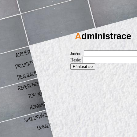
A
dministrace
Jméno:
Heslo: