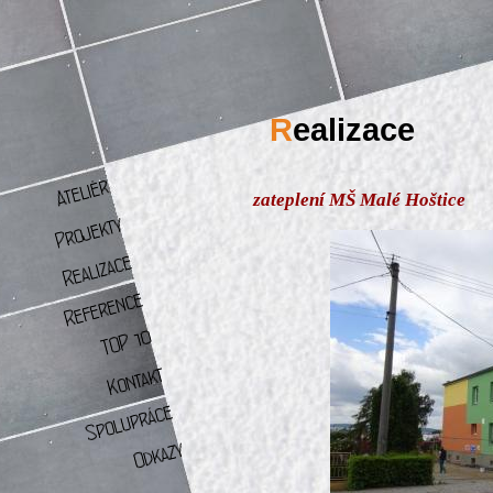
R
ealizace
zateplení MŠ Malé Hoštice