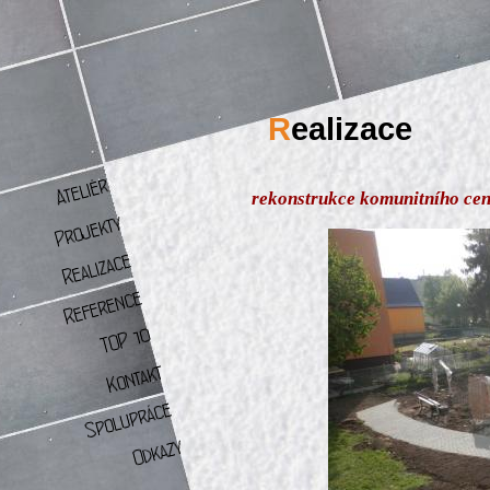
R
ealizace
rekonstrukce komunitního cen