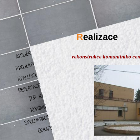
R
ealizace
rekonstrukce komunitního cen
s