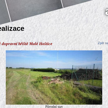
ealizace
Zpět n
 dopravní hřiště Malé Hoštice
Původní stav