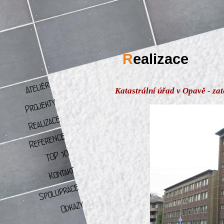
R
ealizace
Katastrální úřad v Opavě - za