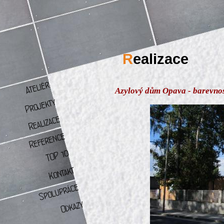
R
ealizace
Azylový dům Opava - barevnos