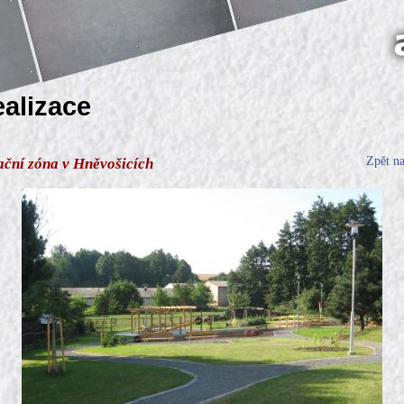
ealizace
Zpět n
ační zóna v Hněvošicích