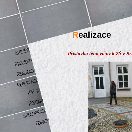
R
ealizace
Přístavba tělocvičny k ZŠ v B