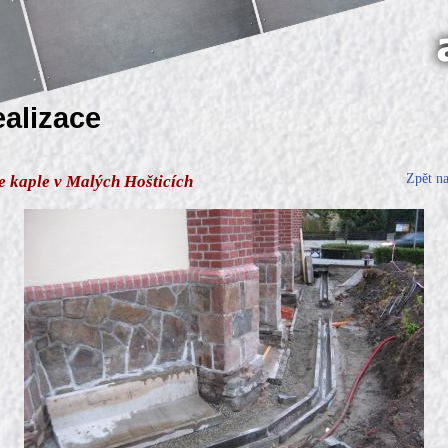
ealizace
Zpět n
e kaple v Malých Hošticích