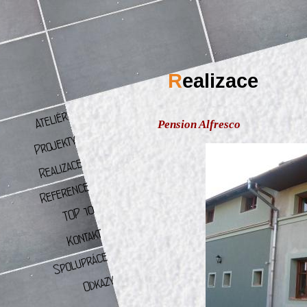
R
ealizace
Pension Alfresco