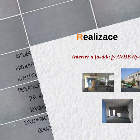
R
ealizace
Interiér a fasáda fy AVHB Hy