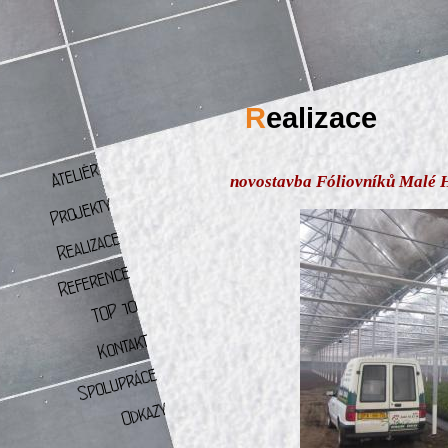
R
ealizace
novostavba Fóliovníků Malé 