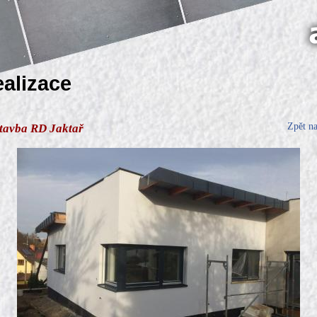
ealizace
Zpět n
tavba RD Jaktař