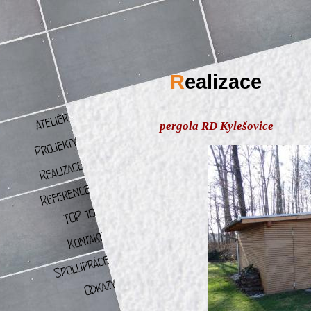
R
ealizace
pergola RD Kylešovice