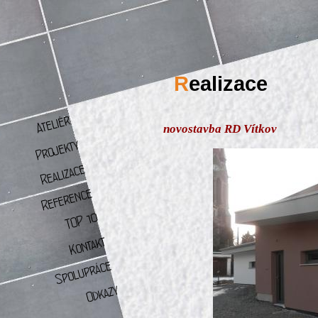
R
ealizace
novostavba RD Vítkov