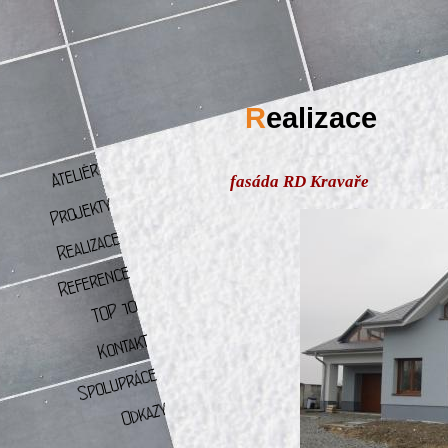
R
ealizace
fasáda RD Kravaře