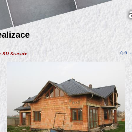
ealizace
Zpět n
a RD Kravaře