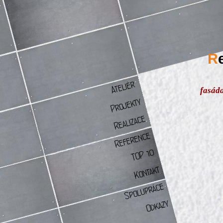
R
fasád