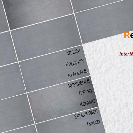
R
interi