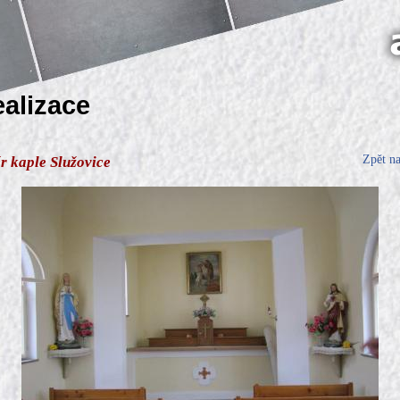
ealizace
Zpět n
ér kaple Služovice