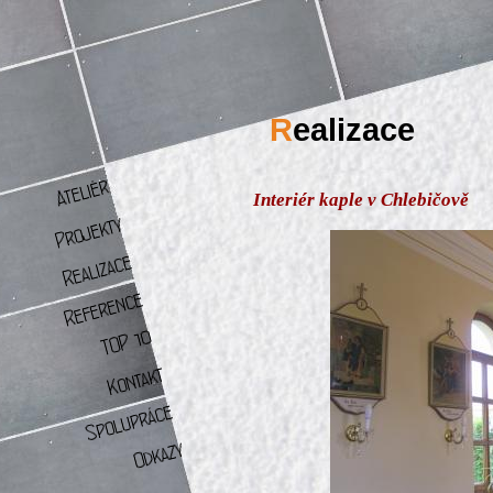
R
ealizace
Interiér kaple v Chlebičově