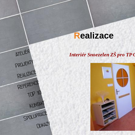
R
ealizace
Interiér Snoezelen ZŠ pro TP