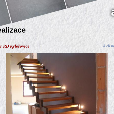
ealizace
Zpět n
ér RD Kylešovice