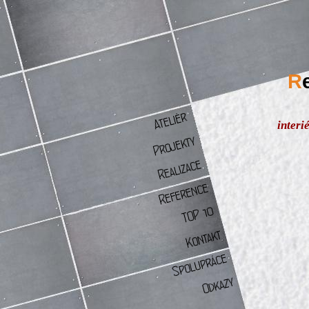
R
interi