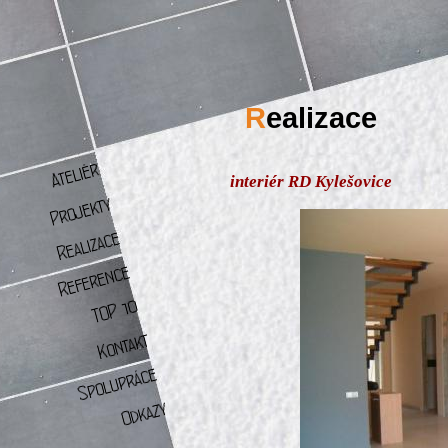
R
ealizace
interiér RD Kylešovice