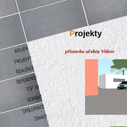
P
rojekty
přístavba učebny Vítkov