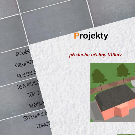
P
rojekty
přístavba učebny Vítkov