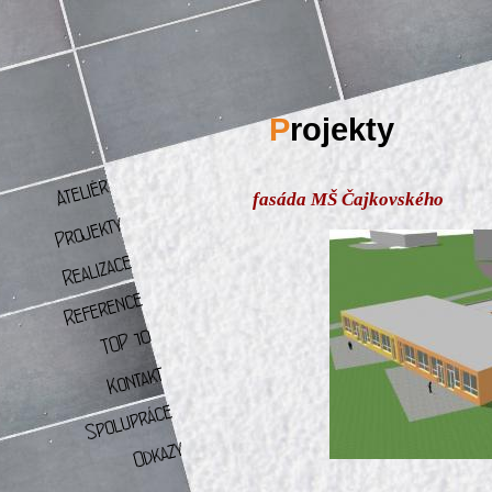
P
rojekty
fasáda MŠ Čajkovského