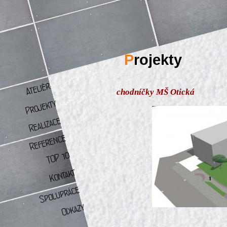
P
rojekty
chodníčky MŠ Otická