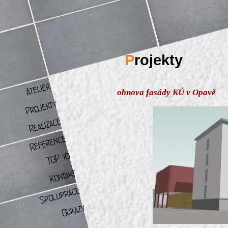
P
rojekty
obnova fasády KÚ v Opavě