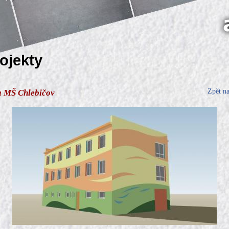
rojekty
Zpět n
a MŠ Chlebičov