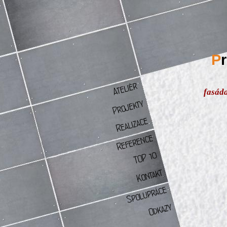
P
fasád