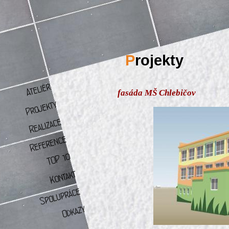
P
rojekty
fasáda MŠ Chlebičov