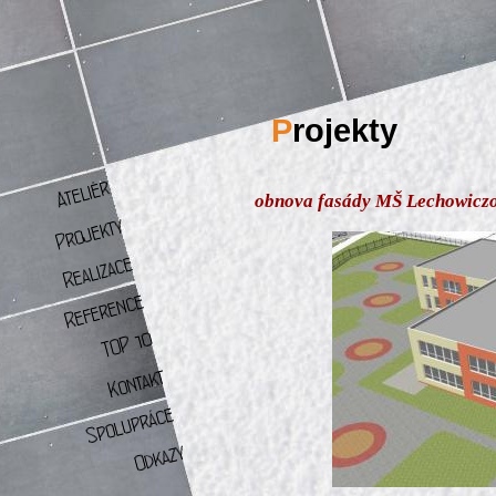
P
rojekty
obnova fasády MŠ Lechowicz