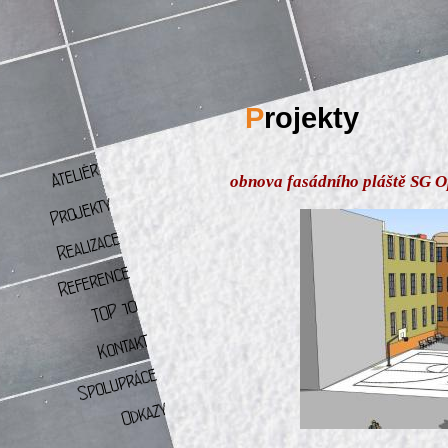
P
rojekty
obnova fasádního pláště SG 