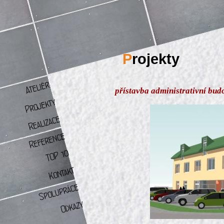
P
rojekty
přístavba administrativní bud