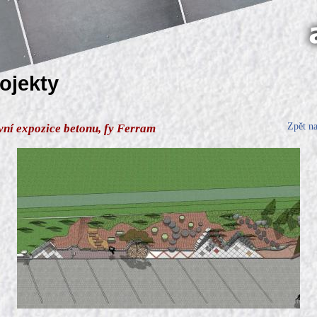
rojekty
Zpět n
ní expozice betonu, fy Ferram