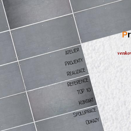
P
venkov