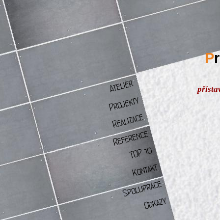
P
příst