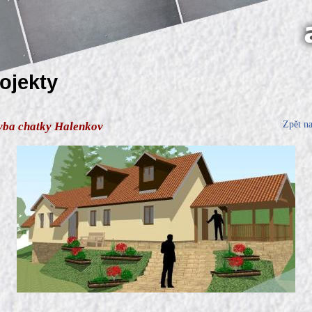
rojekty
Zpět n
avba chatky Halenkov