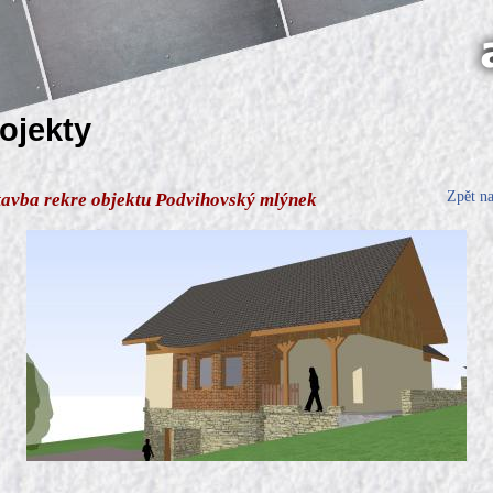
rojekty
Zpět n
tavba rekre objektu Podvihovský mlýnek