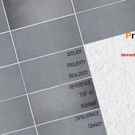
P
novos