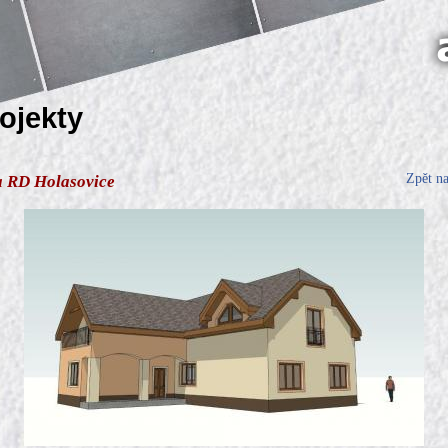
rojekty
Zpět n
a RD Holasovice