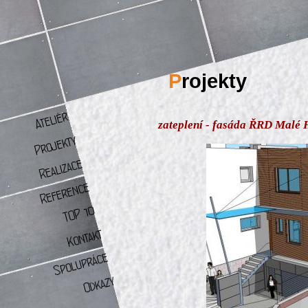
P
rojekty
zateplení - fasáda ŘRD Malé 