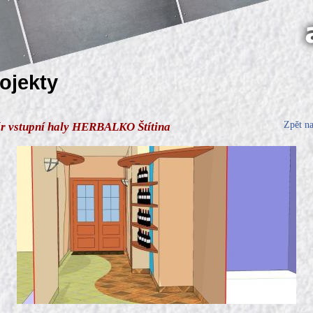
rojekty
Zpět n
ér vstupní haly HERBALKO Štítina