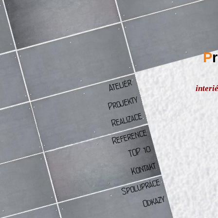
P
interi