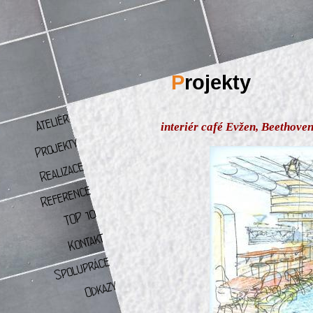
P
rojekty
interiér café Evžen, Beethove