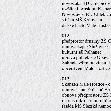
novostaba RD Chlebičov 
rozšíření pensionu Katha
Novostavba RD Chlebičov
stříška MŠ Krnovská
dětské hřiště Malé Hoštic
2012
předprostor družiny ZŠ C
obnova kaple Služovice
kulturní sál Palhanec
úprava pohřebiště Opava
Zahrada všem otevřena H
občerstvení Malé Hoštice
2013
Skanzen Malé Hoštice -
obnova smuteční síně Br
obnova předprostoru ZŠ
rekonstrukce komunitního
fasáda MŠ Slezská nemoc