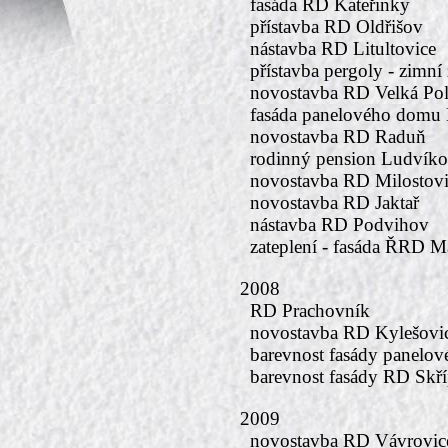
fasáda RD Kateřinky
přístavba RD Oldřišov
nástavba RD Litultovice
přístavba pergoly - zimní
novostavba RD Velká Po
fasáda panelového domu 
novostavba RD Raduň
rodinný pension Ludvík
novostavba RD Milostovi
novostavba RD Jaktař
nástavba RD Podvihov
zateplení - fasáda ŘRD M
2008
RD Prachovník
novostavba RD Kylešovic
barevnost fasády panelo
barevnost fasády RD Skř
2009
novostavba RD Vávrovic