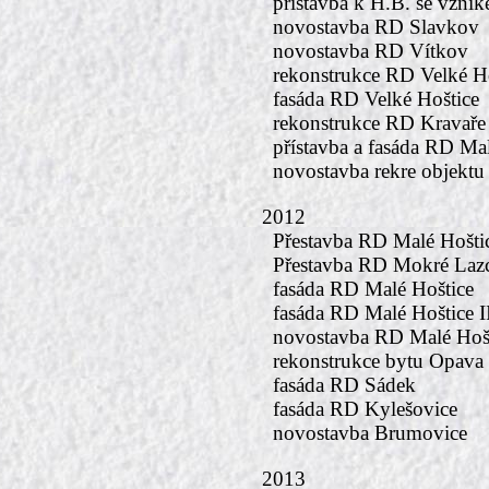
přístavba k H.B. se vzn
novostavba RD Slavkov
novostavba RD Vítkov
rekonstrukce RD Velké H
fasáda RD Velké Hoštice
rekonstrukce RD Kravaře
přístavba a fasáda RD Ma
novostavba rekre objekt
2012
Přestavba RD Malé Hošti
Přestavba RD Mokré Laz
fasáda RD Malé Hoštice
fasáda RD Malé Hoštice I
novostavba RD Malé Hoš
rekonstrukce bytu Opava
fasáda RD Sádek
fasáda RD Kylešovice
novostavba Brumovice
2013