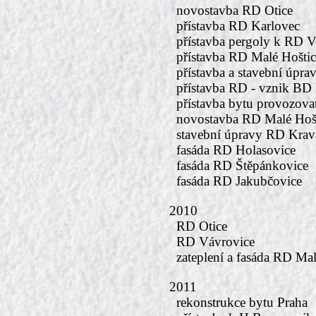
novostavba RD Otice
přístavba RD Karlovec
přístavba pergoly k RD V
přístavba RD Malé Hoštic
přístavba a stavební úp
přístavba RD - vznik BD
přístavba bytu provozova
novostavba RD Malé Hoš
stavební úpravy RD Krav
fasáda RD Holasovice
fasáda RD Štěpánkovice
fasáda RD Jakubčovice
2010
RD Otice
RD Vávrovice
zateplení a fasáda RD Mal
2011
rekonstrukce bytu Praha