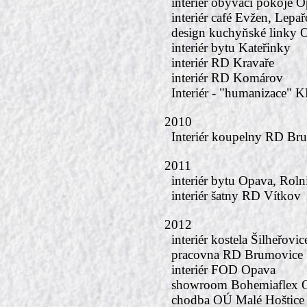
interiér obývací pokoje 
interiér café Evžen, Lepa
design kuchyňské linky 
interiér bytu Kateřinky
interiér RD Kravaře
interiér RD Komárov
Interiér - "humanizace" K
2010
Interiér koupelny RD Br
2011
interiér bytu Opava, Roln
interiér šatny RD Vítkov
2012
interiér kostela Šilheřovic
pracovna RD Brumovice
interiér FOD Opava
showroom Bohemiaflex 
chodba OÚ Malé Hoštice