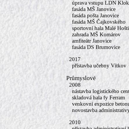
úprava vstupu LDN Klo
fasáda MŠ Janovice
fasáda pošta Janovice
fasáda MŠ Čajkovského
sportovní hala Malé Hošt
zahrada MŠ Komárov
amfiteátr Janovice
fasáda DS Brumovice
2017
přístavba učebny Vítkov
Průmyslové
2008
nástavba logistického cen
skladová hala fy Ferram
venkovní expozice betonu
novostavba administrativy
2010
přístavba administrativní