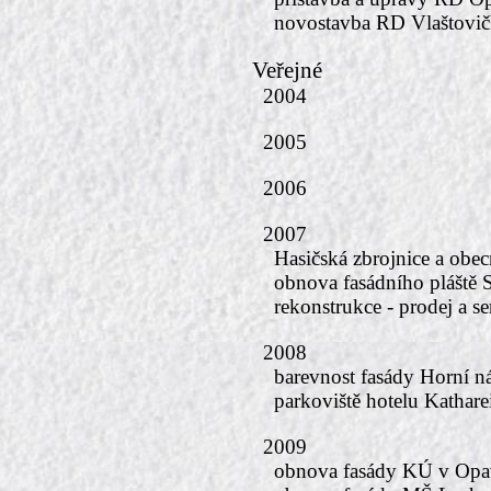
novostavba RD Vlaštovi
Veřejné
2004
2005
2006
2007
Hasičská zbrojnice a obec
obnova fasádního pláště
rekonstrukce - prodej a
2008
barevnost fasády Horní n
parkoviště hotelu Kathar
2009
obnova fasády KÚ v Opa