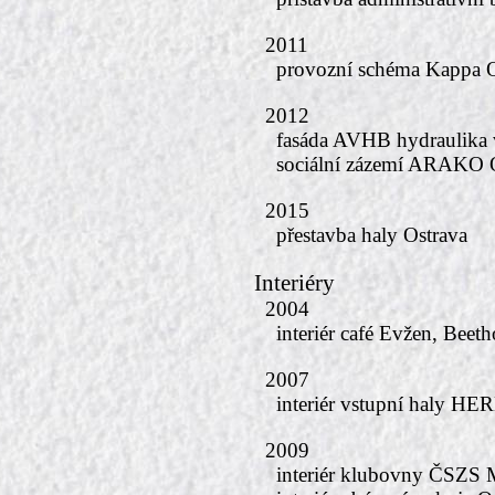
2011
provozní schéma Kappa
2012
fasáda AVHB hydraulika
sociální zázemí ARAKO 
2015
přestavba haly Ostrava
Interiéry
2004
interiér café Evžen, Bee
2007
interiér vstupní haly H
2009
interiér klubovny ČSZS 