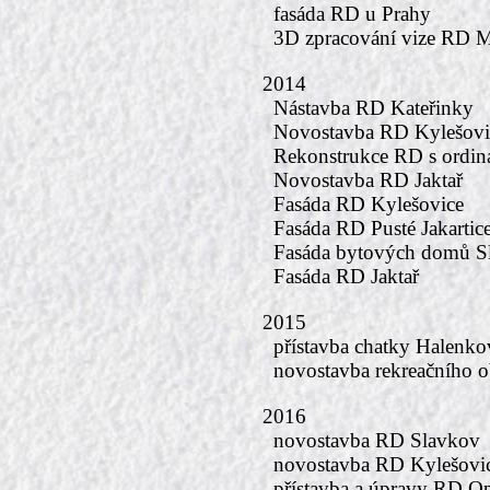
fasáda RD u Prahy
3D zpracování vize RD M
2014
Nástavba RD Kateřinky
Novostavba RD Kylešovi
Rekonstrukce RD s ordin
Novostavba RD Jaktař
Fasáda RD Kylešovice
Fasáda RD Pusté Jakartic
Fasáda bytových domů S
Fasáda RD Jaktař
2015
přístavba chatky Halenko
novostavba rekreačního ob
2016
novostavba RD Slavkov
novostavba RD Kylešovi
přístavba a úpravy RD O