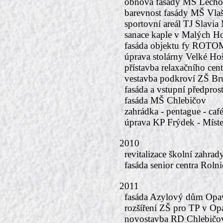
obnova fasády MŠ Lecho
barevnost fasády MŠ Vla
sportovní areál TJ Slavia
sanace kaple v Malých Ho
fasáda objektu fy ROT
úprava stolárny Velké Hoš
přístavba relaxačního cent
vestavba podkroví ZŠ B
fasáda a vstupní předpro
fasáda MŠ Chlebičov
zahrádka - pentague - caf
úprava KP Frýdek - Míst
2010
revitalizace školní zahr
fasáda senior centra Roln
2011
fasáda Azylový dům Opa
rozšíření ZŠ pro TP v Op
novostavba RD Chlebičov