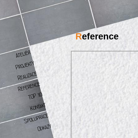
R
eference