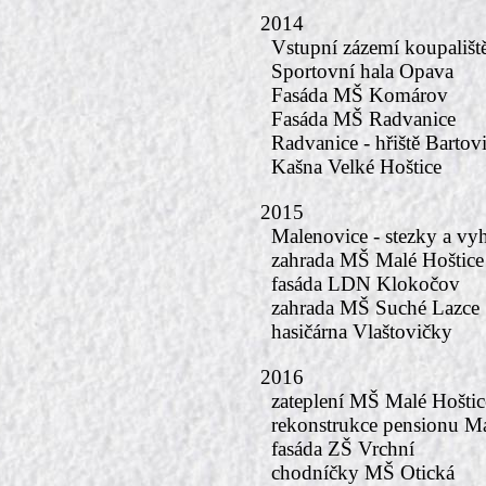
2014
Vstupní zázemí koupališt
Sportovní hala Opava
Fasáda MŠ Komárov
Fasáda MŠ Radvanice
Radvanice - hřiště Bartov
Kašna Velké Hoštice
2015
Malenovice - stezky a vy
zahrada MŠ Malé Hoštice
fasáda LDN Klokočov
zahrada MŠ Suché Lazce
hasičárna Vlaštovičky
2016
zateplení MŠ Malé Hoštic
rekonstrukce pensionu M
fasáda ZŠ Vrchní
chodníčky MŠ Otická