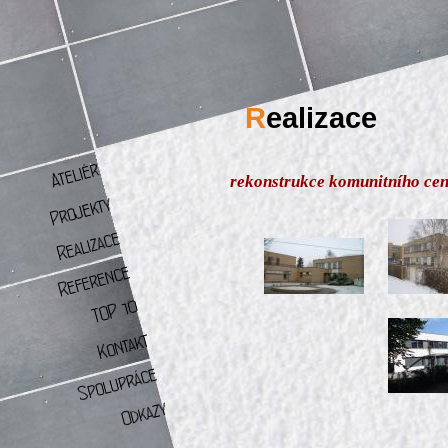
R
ealizace
rekonstrukce komunitního cen