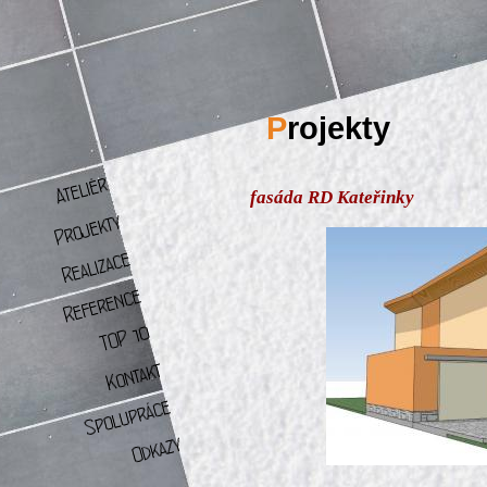
P
rojekty
fasáda RD Kateřinky